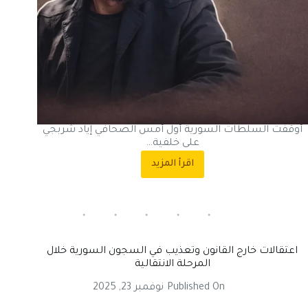
أوقفت السلطات السورية أول أمس الصحافي إياد شربجي
على خلفية…
اقرأ المزيد
اعتقال
طبيب
وناشط
صحفي
في
اللاذقية
بغياب
اعتقالات خارج القانون وتعذيب في السجون السورية خلال
الإجراءات
المرحلة الانتقالية
القانونية
Published On
نوفمبر 23, 2025