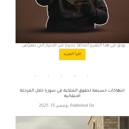
نوثّق في هذا التقرير أنماطًا جديدة من الابتزاز التي يتعرّض…
اقرأ المزيد
الابتزاز
واستغلال
النفوذ
خلال
المرحلة
الانتقالية
في
انتهاكات جسيمة لحقوق الملكية في سوريا خلال المرحلة
سوريا
الانتقالية
Published On
نوفمبر 15, 2025