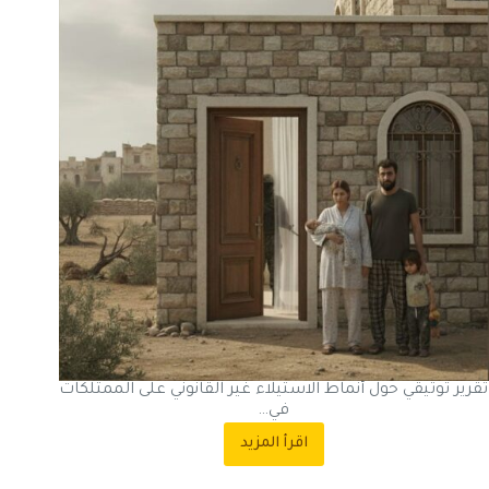
تقرير توثيقي حول أنماط الاستيلاء غير القانوني على الممتلكات
في…
اقرأ المزيد
انتهاكات
جسيمة