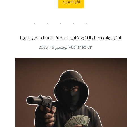
اقرأ المزيد
اعتقالات
خارج
القانون
وتعذيب
في
السجون
السورية
الابتزاز واستغلال النفوذ خلال المرحلة الانتقالية في سوريا
خلال
المرحلة
Published On
نوفمبر 16, 2025
الانتقالية